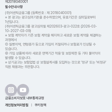
제2018040001
필수안내사항
(주)어센틱금융그룹
(등록번호 : 제 2018​040001)
※ 본 광고는 광고심의기준을 준수하였으며, 유효기간은 심의일로부터
1년입니다.
(주)어센틱금융그룹 광고심의필 제202603-광고-022호 (2026-03-
10~2027-03-09)
※ 보험 계약자가 기존 보험 계약을 해지하고 새로운 보험 계약을 체결하는
과정에서
① 질병이력, 연령증가 등으로 가입이 거절되거나 보험료가 인상될 수
있습니다.
② 가입 상품에 따라 새로운 면책기간 적용 및 보장제한 등 기타 불이익이
발생할 수 있습니다.
※ 상기공고는 보험업법 상 보험설계사를 모집하는 것으로 '정규' 또는 '비정규'
직원 채용과는 무관합니다.
금융소비자보호 내부통제규정
개인정보처리방침
쿠키정책